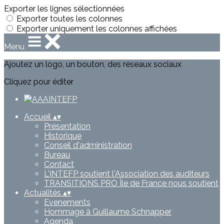
Exporter les lignes sélectionnées
Exporter toutes les colonnes
Exporter uniquement les colonnes affichées
Menu
Ajoutez un logo, un bouton, des réseaux sociaux
Cliquez pour éditer
Accueil
▴
▾
Présentation
Historique
Conseil d'administration
Bureau
Contact
L'INTEFP soutient l'Association des auditeurs
TRANSITIONS PRO Île de France nous soutient
Actualités
▴
▾
Evenements
Hommage à Guillaume Schnapper
Agenda