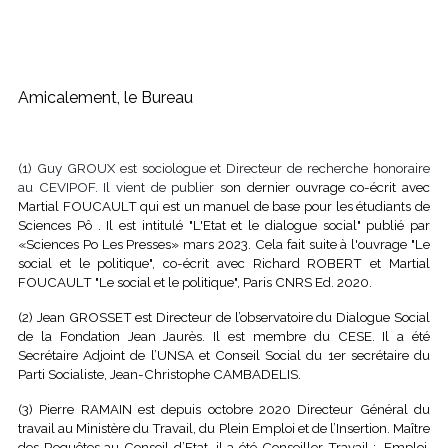
Amicalement, le Bureau
(1) Guy GROUX est sociologue et Directeur de recherche honoraire
au CEVIPOF. Il vient de publier s
on dernier ouvrage co-écrit avec
Martial FOUCAULT qui est un manuel de base pour les étudiants de
Sciences Pô . Il est intitulé "L'Etat et le dialogue social" publié par
«Sciences Po Les Presses» mars 2023. Cela fait suite à l'ouvrage "Le
social et le politique", co-écrit avec Richard ROBERT et Martial
FOUCAULT "Le social et le politique", Paris CNRS Ed. 2020.
(2) Jean GROSSET est Directeur de l’observatoire du Dialogue Social
de la Fondation Jean Jaurès. Il est membre du CESE. Il a été
Secrétaire Adjoint de l’UNSA et Conseil Social du 1er secrétaire du
Parti Socialiste, Jean-Christophe CAMBADELIS.
(3) Pierre RAMAIN est depuis octobre 2020 Directeur Général du
travail au Ministère du Travail, du Plein Emploi et de l’Insertion. Maître
des Requêtes au Conseil d’Etat, il a été Conseiller Travail ;, Emploi,