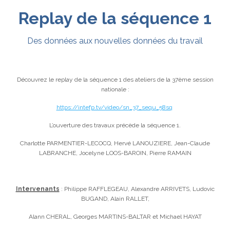
Replay de la séquence 1
Des données aux nouvelles données du travail
Découvrez le replay de la séquence 1 des ateliers de la 37ème session
nationale :
https://intefp.tv/video/sn_37_sequ_58sq
L’ouverture des travaux précède la séquence 1.
Charlotte PARMENTIER-LECOCQ, Hervé LANOUZIERE, Jean-Claude
LABRANCHE, Jocelyne LOOS-BAROIN, Pierre RAMAIN
Intervenants
: Philippe RAFFLEGEAU, Alexandre ARRIVETS, Ludovic
BUGAND, Alain RALLET,
Alann CHERAL, Georges MARTINS-BALTAR et Michael HAYAT