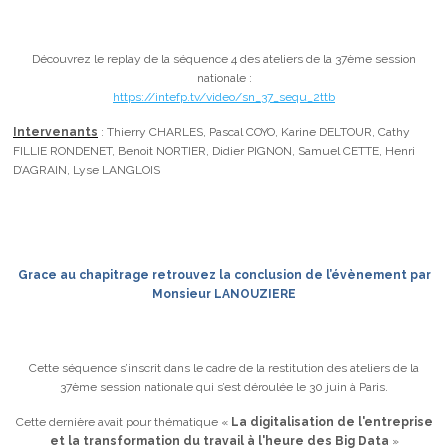
Découvrez le replay de la séquence 4 des ateliers de la 37ème session
nationale :
https://intefp.tv/video/sn_37_sequ_2ttb
Intervenants
: Thierry CHARLES, Pascal COYO, Karine DELTOUR, Cathy
FILLIE RONDENET, Benoit NORTIER, Didier PIGNON, Samuel CETTE, Henri
D’AGRAIN, Lyse LANGLOIS
Grace au chapitrage retrouvez la conclusion de l’évènement par
Monsieur LANOUZIERE
Cette séquence s’inscrit dans le cadre de la restitution des ateliers de la
37ème session nationale qui s’est déroulée le 30 juin à Paris.
Cette dernière avait pour thématique «
La digitalisation de l'entreprise
et la transformation du travail à l'heure des Big Data
»