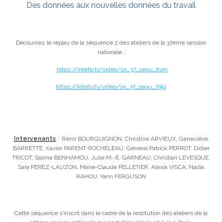
Des données aux nouvelles données du travail
Découvrez le replay de la séquence 2 des ateliers de la 37ème session
nationale :
https://intefp.tv/video/sn_37_sequ_itvm
https://intefp.tv/video/sn_37_sequ_79ig
Intervenants
:
Rémi BOURGUIGNON, Christine ARVIEUX, Geneviève
BARRETTE, Xavier PARENT-ROCHELEAU, Général Patrick PERROT, Didier
TRICOT, Salima BENHAMOU, Julie M.-É. GARNEAU, Christian LEVESQUE,
Sara PEREZ-LAUZON, Marie-Claude PELLETIER, Alexia VISCA, Nadia
RAHOU, Yann FERGUSON
Cette séquence s’inscrit dans le cadre de la restitution des ateliers de la