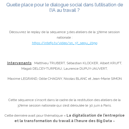
Quelle place pour le dialogue social dans l’utilisation de
l’IA au travail ?
Découvrez le replay de la séquence 3 des ateliers de la 37ème session
nationale :
https://intefp.tv/video/sn_37_sequ_2b5p
Intervenants
: Matthieu TRUBERT, Sébastian KLOCKER, Albert KRUFT,
Magali DELCEY-TURPEAU, Laurence DUPUY-JAUVERT,
Maxime LEGRAND, Odile CHAGNY, Nicolas BLANC et Jean-Marie SIMON
Cette séquence s’inscrit dans le cadre de la restitution des ateliers de la
37ème session nationale qui s’est déroulée le 30 juin à Paris.
Cette dernière avait pour thématique «
La digitalisation de l'entreprise
et la transformation du travail à l'heure des Big Data
»