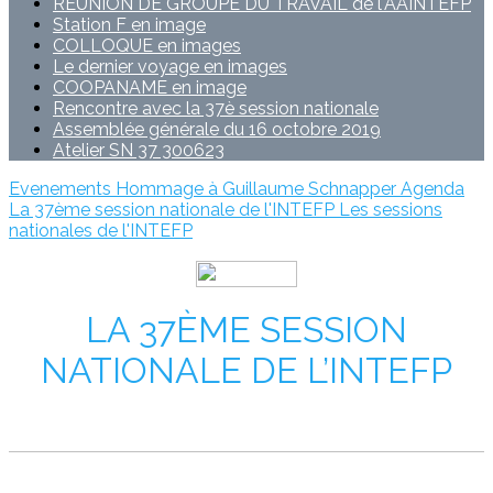
REUNION DE GROUPE DU TRAVAIL de l'AAINTEFP
Station F en image
COLLOQUE en images
Le dernier voyage en images
COOPANAME en image
Rencontre avec la 37è session nationale
Assemblée générale du 16 octobre 2019
Atelier SN 37 300623
Evenements
Hommage à Guillaume Schnapper
Agenda
La 37ème session nationale de l'INTEFP
Les sessions
nationales de l'INTEFP
LA 37ÈME SESSION
NATIONALE DE L’INTEFP