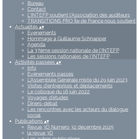
Bureau
Contact
L'INTEFP soutient l'Association des auditeurs
TRANSITIONS PRO Île de France nous soutient
Actualités
▴
▾
Evenements
Hommage à Guillaume Schnapper
Agenda
La 37ème session nationale de l'INTEFP
Les sessions nationales de l'INTEFP
Activités passées
▴
▾
Info
Evénements passés
L'Assemblée Générale mixte du 29 juin 2023
Visites d'entreprises et déplacements
Le colloque du 16 juin 2022
Voyages d'études
Dîners-débat
Les rencontres avec les acteurs du dialogue
social
Publications
▴
▾
Revue 3D Numero 32 décembre 2025
la revue 3D
Les autres publications