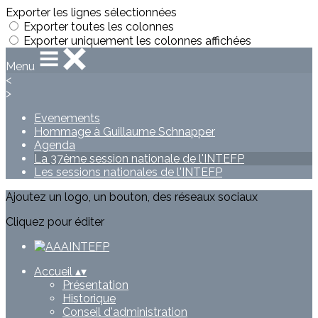
Exporter les lignes sélectionnées
Exporter toutes les colonnes
Exporter uniquement les colonnes affichées
Menu
<
>
Evenements
Hommage à Guillaume Schnapper
Agenda
La 37ème session nationale de l'INTEFP
Les sessions nationales de l'INTEFP
Ajoutez un logo, un bouton, des réseaux sociaux
Cliquez pour éditer
Accueil
▴
▾
Présentation
Historique
Conseil d'administration