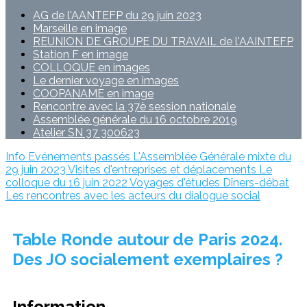
AG de l'AANTEFP du 29 juin 2023
Marseille en image
REUNION DE GROUPE DU TRAVAIL de l'AAINTEFP
Station F en image
COLLOQUE en images
Le dernier voyage en images
COOPANAME en image
Rencontre avec la 37è session nationale
Assemblée générale du 16 octobre 2019
Atelier SN 37 300623
Info
Evénements passés
L'Assemblée Générale mixte du
29 juin 2023
Visites d'entreprises et déplacements
Le
colloque du 16 juin 2022
Voyages d'études
Dîners-débat
Les rencontres avec les acteurs du dialogue social
Table Ronde autour de Paris 2024.
Des JO socialement exemplaires ?
Information