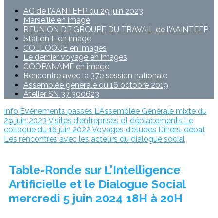
AG de l'AANTEFP du 29 juin 2023
Marseille en image
REUNION DE GROUPE DU TRAVAIL de l'AAINTEFP
Station F en image
COLLOQUE en images
Le dernier voyage en images
COOPANAME en image
Rencontre avec la 37è session nationale
Assemblée générale du 16 octobre 2019
Atelier SN 37 300623
Info
Evénements passés
L'Assemblée Générale mixte du
29 juin 2023
Visites d'entreprises et déplacements
Le
colloque du 16 juin 2022
Voyages d'études
Dîners-débat
Les rencontres avec les acteurs du dialogue social
Table-Ronde sur L'Intelligence
Artificielle et le Dialogue Social
mercredi 5 juin 2024 18H à 20H