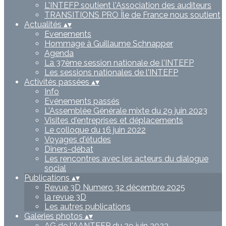
L'INTEFP soutient l'Association des auditeurs
TRANSITIONS PRO Île de France nous soutient
Actualités
▴
▾
Evenements
Hommage à Guillaume Schnapper
Agenda
La 37ème session nationale de l'INTEFP
Les sessions nationales de l'INTEFP
Activités passées
▴
▾
Info
Evénements passés
L'Assemblée Générale mixte du 29 juin 2023
Visites d'entreprises et déplacements
Le colloque du 16 juin 2022
Voyages d'études
Dîners-débat
Les rencontres avec les acteurs du dialogue
social
Publications
▴
▾
Revue 3D Numero 32 décembre 2025
la revue 3D
Les autres publications
Galeries photos
▴
▾
AG de l'AANTEFP du 29 juin 2023