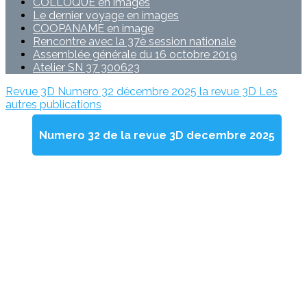
COLLOQUE en images
Le dernier voyage en images
COOPANAME en image
Rencontre avec la 37è session nationale
Assemblée générale du 16 octobre 2019
Atelier SN 37 300623
Revue 3D Numero 32 décembre 2025
la revue 3D
Les
autres publications
Numero 32 de la revue 3D decembre 2025