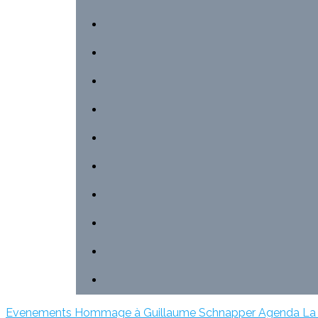
Evenements
Hommage à Guillaume Schnapper
Agenda
La