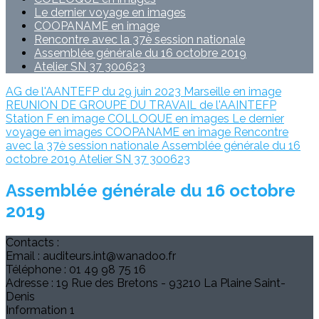
Le dernier voyage en images
COOPANAME en image
Rencontre avec la 37è session nationale
Assemblée générale du 16 octobre 2019
Atelier SN 37 300623
AG de l'AANTEFP du 29 juin 2023
Marseille en image
REUNION DE GROUPE DU TRAVAIL de l'AAINTEFP
Station F en image
COLLOQUE en images
Le dernier
voyage en images
COOPANAME en image
Rencontre
avec la 37è session nationale
Assemblée générale du 16
octobre 2019
Atelier SN 37 300623
Assemblée générale du 16 octobre
2019
Contacts :
Email : auditeurs.int@wanadoo.fr
Téléphone : 01 49 98 75 16
Adresse : 19 Rue des Bretons - 93210 La Plaine Saint-
Denis
Information 1