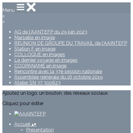
Menu
<
>
AG de l'AANTEFP du 29 juin 2023
Marseille en image
REUNION DE GROUPE DU TRAVAIL de l'AAINTEFP
Station F en image
COLLOQUE en images
Le dernier voyage en images
COOPANAME en image
Rencontre avec la 37è session nationale
Assemblée générale du 16 octobre 2019
Atelier SN 37 300623
Ajoutez un logo, un bouton, des réseaux sociaux
Cliquez pour éditer
Accueil
▴
▾
Présentation